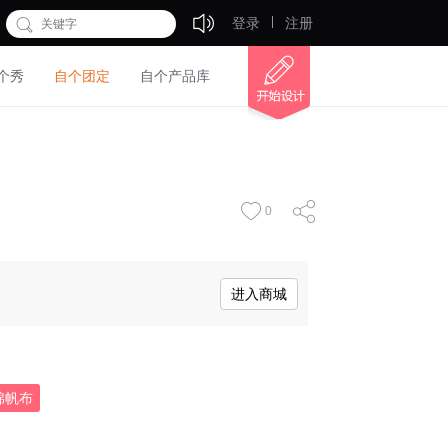
登录
注册
个秀
自个团定
自个产品库
0
进入商城
棉帆布