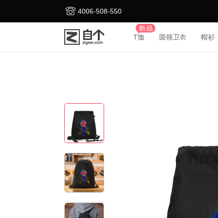
4006-508-550
T恤
圆领卫衣
帽衫