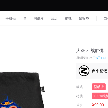
手机壳
包
明信片
台历
抱枕
鼠标垫
自
大圣-斗战胜佛
原创插画 By
王云飞FEI
自个精选
款式
型动派
材质
100%纯
¥99.00
单价