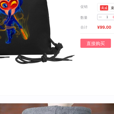
促销
满减
数量
¥99.00
合计
直接购买