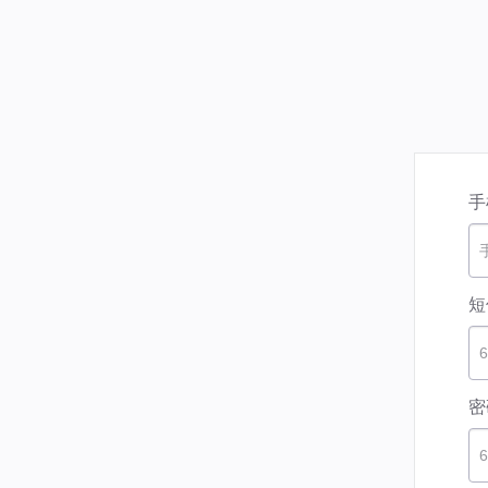
手
短
密