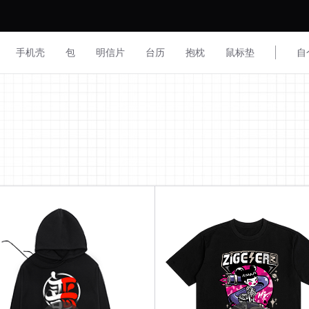
手机壳
包
明信片
台历
抱枕
鼠标垫
自