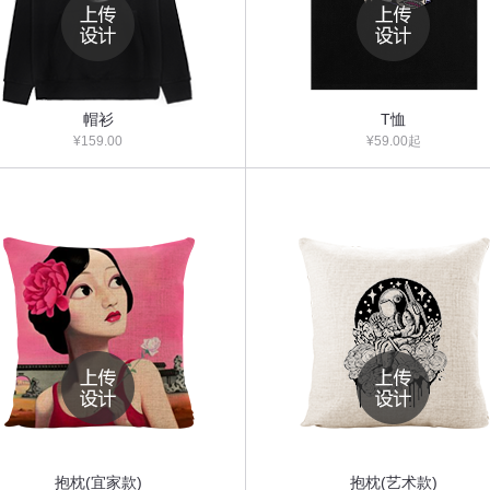
帽衫
T恤
¥159.00
¥59.00起
抱枕(宜家款)
抱枕(艺术款)