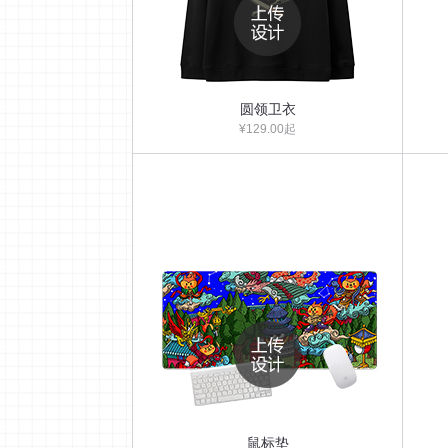
圆领卫衣
¥129.00起
鼠标垫