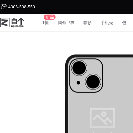
4006-508-550
T恤
圆领卫衣
帽衫
手机壳
包