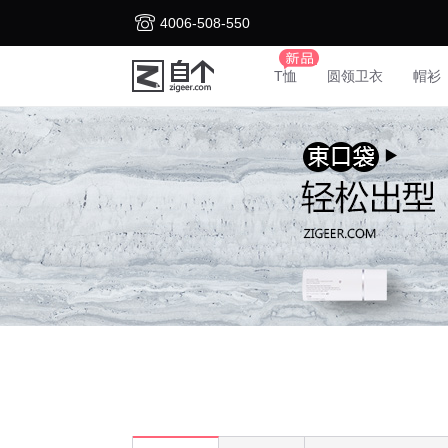
4006-508-550
T恤
圆领卫衣
帽衫