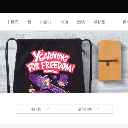
手机壳
包
明信片
台历
抱枕
鼠标垫
自
束口袋
全部分类