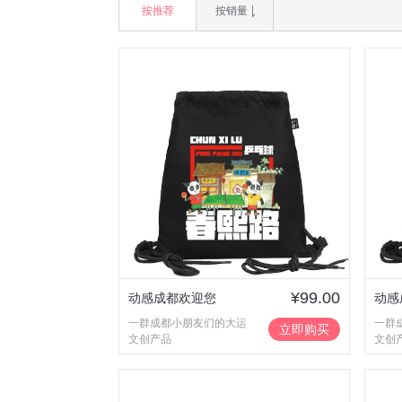
按推荐
按销量
¥99.00
动感成都欢迎您
动感
一群成都小朋友们的大运
一群
立即购买
文创产品
文创