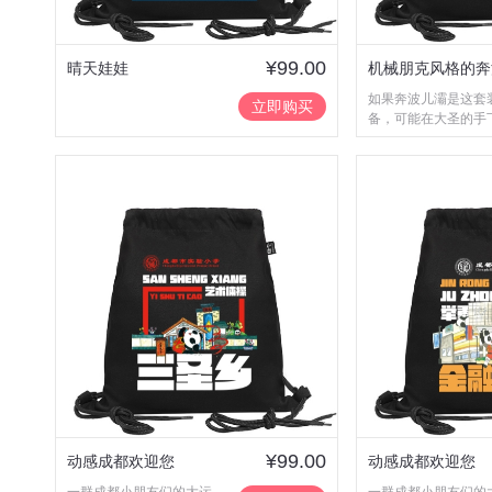
¥99.00
晴天娃娃
机械朋克风格的奔
如果奔波儿灞是这套
灞
立即购买
备，可能在大圣的手
过一次
¥99.00
动感成都欢迎您
动感成都欢迎您