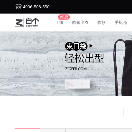
4006-508-550
T恤
圆领卫衣
帽衫
手机壳