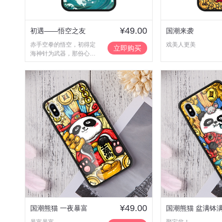
¥49.00
初遇——悟空之友
国潮来袭
赤手空拳的悟空，初得定
戏美人更美
立即购买
海神针为武器，那份心
动、喜悦、期待。至此
后，安身立命、战天斗
地、护师修行，取得正
果。一路行来，斗战胜佛
与此神针不离不弃，合二
为一。
¥49.00
国潮熊猫 一夜暴富
国潮熊猫 盆满钵