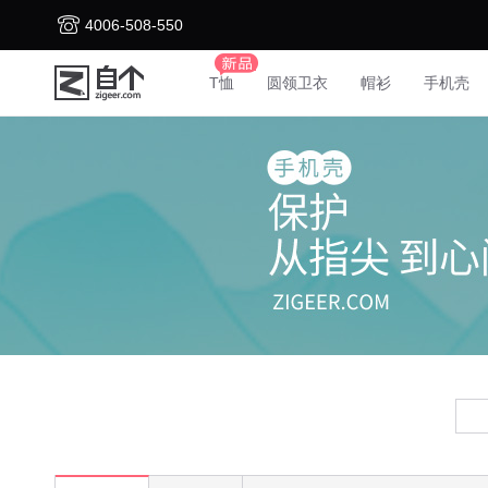
4006-508-550
T恤
圆领卫衣
帽衫
手机壳