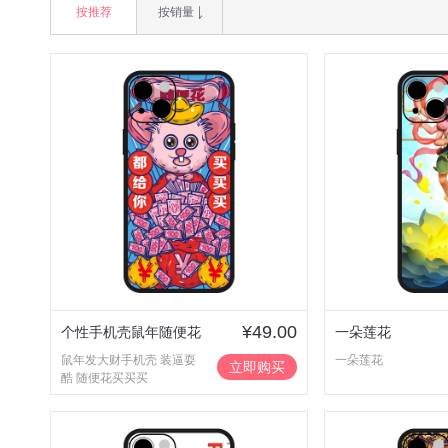
按推荐
按销量
¥49.00
个性手机壳鼠年随便花
一朵莲花
鼠年发大财手机壳 装逼耍
一朵莲花
买买买
立即购买
酷 随便花买买买