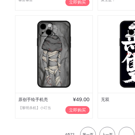
暴富暴富
聚宝盆！
立即购买
¥49.00
原创手绘手机壳
无双
【黎明杀机】小叮当
立即购买
4
/572
第一页
上一页
...