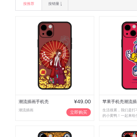
按推荐
按销量
¥49.00
潮流插画手机壳
苹果手机壳潮流插
潮流插画
生活很累，我们是打
爱小黄鸭
立即购买
的小黄鸭！一起来给
比个耶！！！