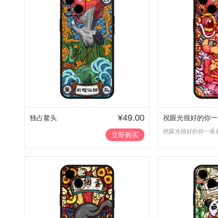
¥49.00
独占鳌头
祝眼光很好的你一
祝眼光很好的你一夜
富~
立即购买