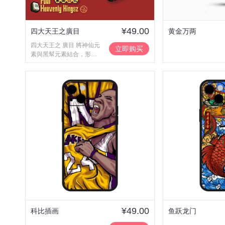
¥49.00
四大天王之廣目
黄金万两
四大天王之 廣目 將神仙元
立即购买
素與黑幫元素結合，形成
獨特的國潮風格插畫.
¥49.00
科比插画
鱼跃龙门