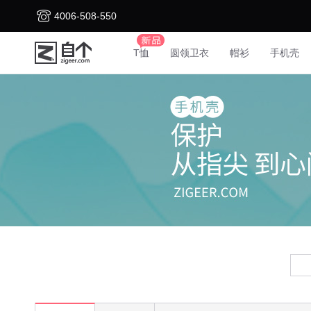
4006-508-550
T恤
圆领卫衣
帽衫
手机壳