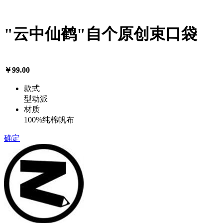
"云中仙鹤"自个原创束口袋
￥99.00
款式
型动派
材质
100%纯棉帆布
确定