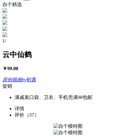
自个精选
1
/
云中仙鹤
￥
99.00
原创插画
by
初遇
促销
满减
束口袋、卫衣、手机壳满98包邮
详情
评价
（37）