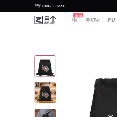
4006-508-550
T恤
圆领卫衣
帽衫