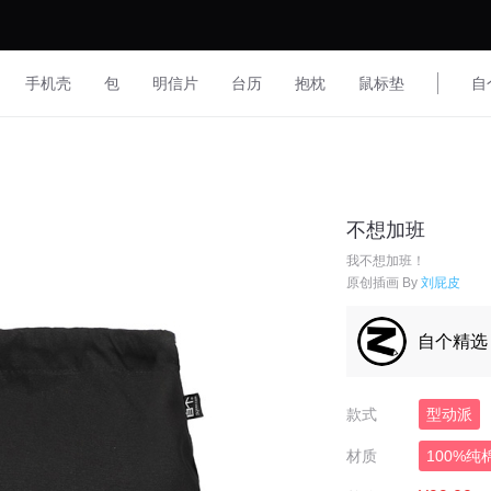
手机壳
包
明信片
台历
抱枕
鼠标垫
自
不想加班
我不想加班！
原创插画 By
刘屁皮
自个精选
款式
型动派
材质
100%纯