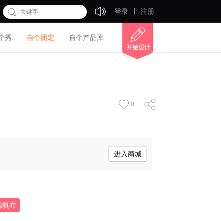
登录
注册
个秀
自个团定
自个产品库
0
进入商城
棉帆布