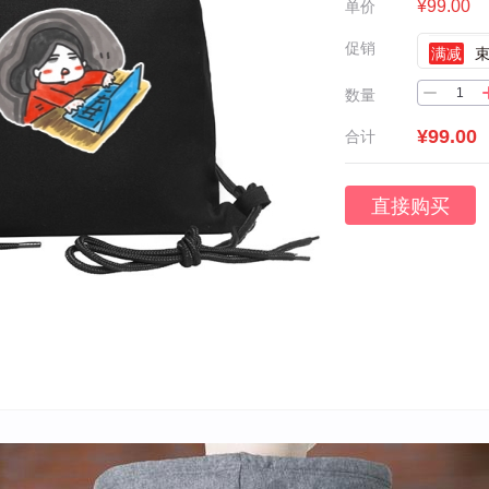
¥99.00
单价
促销
满减
数量
¥99.00
合计
直接购买