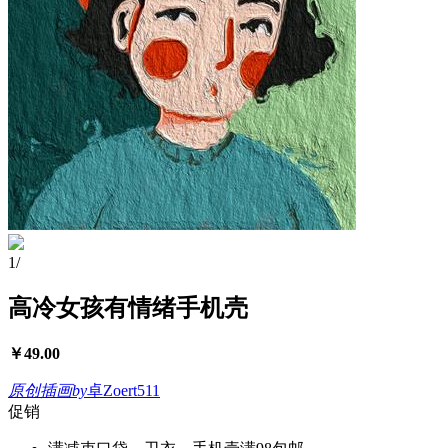
1
/
高冷女孩有情绪手机壳
￥
49.00
原创插画
by
卓Zoert511
促销