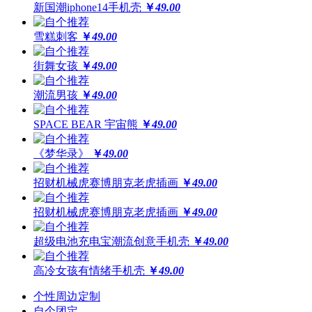
更合身
新国潮iphone14手机壳
￥
49.00
优质液态硅胶材质，一体成型，精准孔位，贴合原机机身设
雪糕刺客
￥
49.00
质感升级，耐刮防撞，加倍防护
街舞女孩
￥
49.00
潮流男孩
￥
49.00
更轻薄
SPACE BEAR 宇宙熊
￥
49.00
数次改良模具，实现裸机般纤薄手感
《梦华录》
￥
49.00
让你爱不释手的舒适
招财机械虎赛博朋克老虎插画
￥
49.00
招财机械虎赛博朋克老虎插画
￥
49.00
更保护
超级电池充电宝潮流创意手机壳
￥
49.00
高于摄像头及屏幕钢化膜
高冷女孩有情绪手机壳
￥
49.00
经得起撞击，受得起刮擦
个性周边定制
自个团定