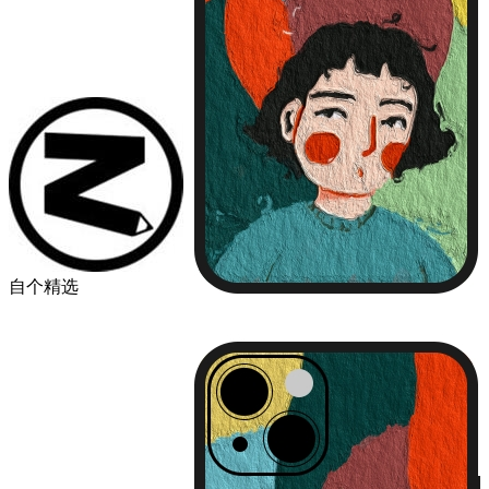
自个精选
￥49.00
品牌
苹果
华为
小米
机型