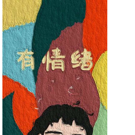
小米12 Pro
iPhone14 Plus
iPhone14 Pro Max
iPhone14 Pro
iPhone14
iPhone15 Plus
iPhone15 Pro Max
iPhone15 Pro
iPhone15
材质
液态硅胶
确定