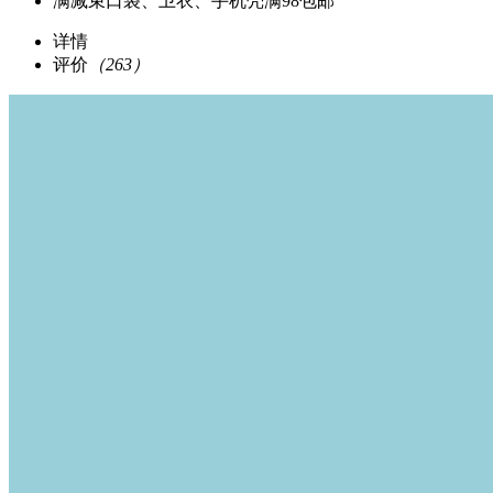
满减
束口袋、卫衣、手机壳满98包邮
详情
评价
（263）