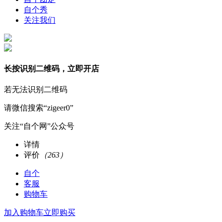
自个秀
更还原
关注我们
全球领先喷绘工艺，100%高精度印刷
64位高保真色彩，画面高度还原
长按识别二维码，立即开店
若无法识别二维码
请微信搜索“zigeer0”
关注“自个网”公众号
详情
评价
（263）
自个
客服
购物车
加入购物车
立即购买