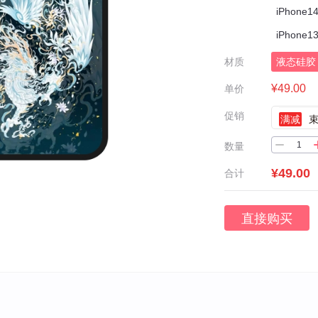
iPhone14
iPhone13
材质
液态硅胶
¥49.00
单价
促销
满减
数量
¥49.00
合计
直接购买