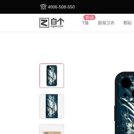
4006-508-550
T恤
圆领卫衣
帽衫