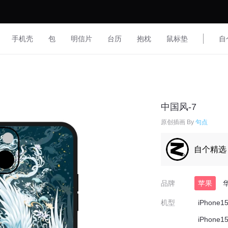
手机壳
包
明信片
台历
抱枕
鼠标垫
自
中国风-7
原创插画 By
句点
自个精选
品牌
苹果
机型
iPhone1
iPhone15