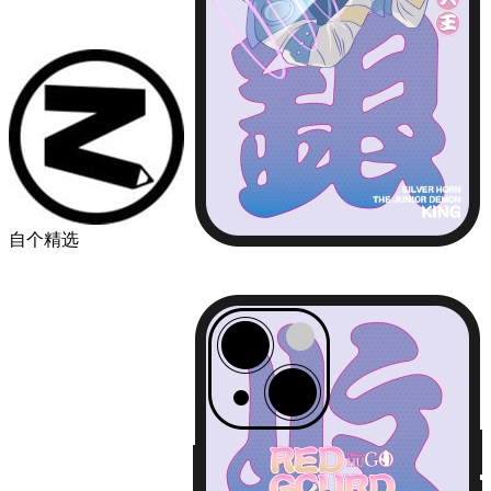
自个精选
￥49.00
品牌
苹果
华为
小米
机型
iPhone13
iPhone13 Pro