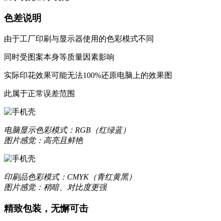
色差说明
由于工厂印刷与显示器使用的色彩模式不同
同时受图案本身等质量因素影响
实际印花效果可能无法100%还原电脑上的效果图
更合身
此属于正常误差范围
优质液态硅胶材质，一体成型，精准孔位，贴合原机机身设
质感升级，耐刮防撞，加倍防护
电脑显示
色彩模式：RGB（红绿蓝）
图片感觉：高亮且鲜艳
更轻薄
印刷品
色彩模式：CMYK（青红黄黑）
数次改良模具，实现裸机般纤薄手感
图片感觉：稍暗、对比度更强
让你爱不释手的舒适
精致包装，无懈可击