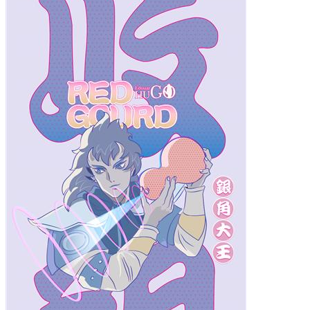
iPhone14 Pro Max
iPhone14 Pro
iPhone14
iPhone15 Plus
iPhone15 Pro Max
iPhone15 Pro
iPhone15
材质
液态硅胶
确定