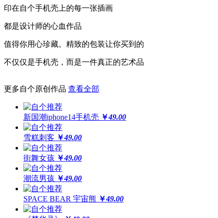
印在自个手机壳上的每一张插画
更保护
都是设计师的心血作品
高于摄像头及屏幕钢化膜
值得你用心珍藏。精致的包装让你买到的
经得起撞击，受得起刮擦
不仅仅是手机壳，而是一件真正的艺术品
更多自个原创作品
查看全部
更还原
全球领先喷绘工艺，100%高精度印刷
新国潮iphone14手机壳
￥
49.00
64位高保真色彩，画面高度还原
雪糕刺客
￥
49.00
街舞女孩
￥
49.00
潮流男孩
￥
49.00
SPACE BEAR 宇宙熊
￥
49.00