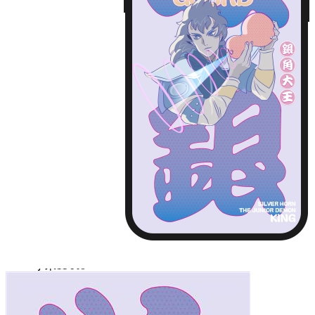
iPhone13 Pro Max
Huawei Mate 40
Huawei Mate 40 PRO
Huawei P30
Huawei P30 Pro
Huawei P40
Huawei P40 Pro
Huawei P50
Huawei P50 Pro
Huawei Mate 30
Huawei Mate 30 Pro
Huawei Nova 7
Huawei Nova 7 Pro
Huawei Nova 8
Huawei Nova 8 Pro
Huawei Nova 9
Huawei Nova 9 Pro
红米 K40
红米 K40 Pro
小米11
小米11 Pro
小米12/12X
小米12 Pro
iPhone14 Plus