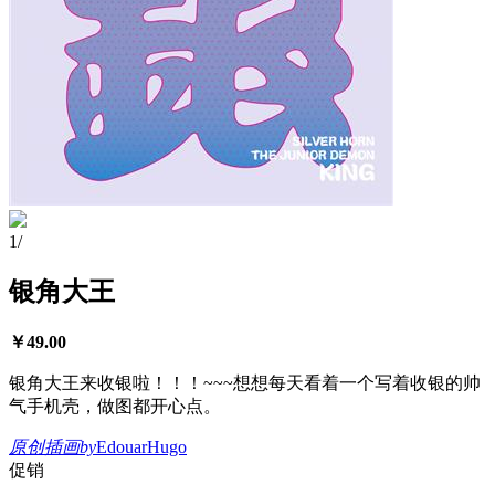
1
/
银角大王
￥
49.00
银角大王来收银啦！！！~~~想想每天看着一个写着收银的帅
气手机壳，做图都开心点。
原创插画
by
EdouarHugo
促销