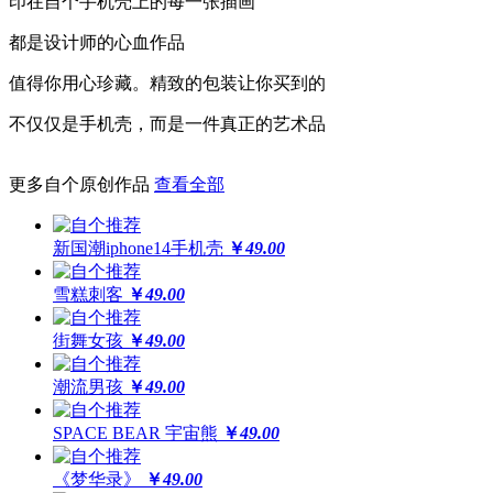
印在自个手机壳上的每一张插画
更保护
都是设计师的心血作品
高于摄像头及屏幕钢化膜
值得你用心珍藏。精致的包装让你买到的
经得起撞击，受得起刮擦
不仅仅是手机壳，而是一件真正的艺术品
更多自个原创作品
查看全部
更还原
全球领先喷绘工艺，100%高精度印刷
新国潮iphone14手机壳
￥
49.00
64位高保真色彩，画面高度还原
雪糕刺客
￥
49.00
街舞女孩
￥
49.00
潮流男孩
￥
49.00
SPACE BEAR 宇宙熊
￥
49.00
《梦华录》
￥
49.00