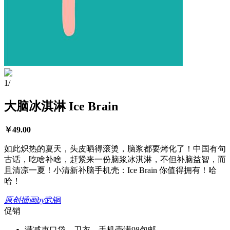
1
/
大脑冰淇淋 Ice Brain
￥
49.00
如此炽热的夏天，头皮晒得滚烫，脑浆都要烤化了！中国有句
古话，吃啥补啥，赶紧来一份脑浆冰淇淋，不但补脑益智，而
且清凉一夏！小清新补脑手机壳：Ice Brain 你值得拥有！哈
哈！
原创插画
by
武铜
促销
满减
束口袋、卫衣、手机壳满98包邮