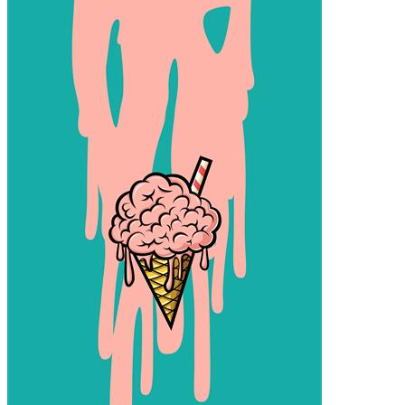
小米12 Pro
iPhone14 Plus
iPhone14 Pro Max
iPhone14 Pro
iPhone14
iPhone15 Plus
iPhone15 Pro Max
iPhone15 Pro
iPhone15
材质
液态硅胶
确定