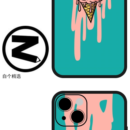
自个精选
￥49.00
品牌
苹果
华为
小米
机型