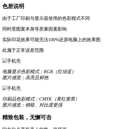
色差说明
由于工厂印刷与显示器使用的色彩模式不同
同时受图案本身等质量因素影响
实际印花效果可能无法100%还原电脑上的效果图
更合身
此属于正常误差范围
优质液态硅胶材质，一体成型，精准孔位，贴合原机机身设
质感升级，耐刮防撞，加倍防护
电脑显示
色彩模式：RGB（红绿蓝）
图片感觉：高亮且鲜艳
更轻薄
印刷品
色彩模式：CMYK（青红黄黑）
数次改良模具，实现裸机般纤薄手感
图片感觉：稍暗、对比度更强
让你爱不释手的舒适
精致包装，无懈可击