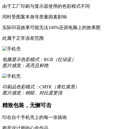
由于工厂印刷与显示器使用的色彩模式不同
同时受图案本身等质量因素影响
实际印花效果可能无法100%还原电脑上的效果图
更合身
此属于正常误差范围
优质液态硅胶材质，一体成型，精准孔位，贴合原机机身设
质感升级，耐刮防撞，加倍防护
电脑显示
色彩模式：RGB（红绿蓝）
图片感觉：高亮且鲜艳
更轻薄
数次改良模具，实现裸机般纤薄手感
印刷品
色彩模式：CMYK（青红黄黑）
图片感觉：稍暗、对比度更强
让你爱不释手的舒适
精致包装，无懈可击
印在自个手机壳上的每一张插画
更保护
都是设计师的心血作品