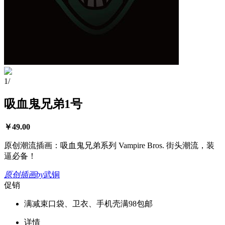
1
/
吸血鬼兄弟1号
￥
49.00
原创潮流插画：吸血鬼兄弟系列 Vampire Bros. 街头潮流，装
逼必备！
原创插画
by
武铜
促销
满减
束口袋、卫衣、手机壳满98包邮
详情