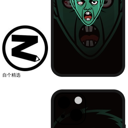
自个精选
￥49.00
品牌
苹果
华为
小米
机型