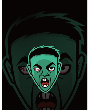
小米12 Pro
iPhone14 Plus
iPhone14 Pro Max
iPhone14 Pro
iPhone14
iPhone15 Plus
iPhone15 Pro Max
iPhone15 Pro
iPhone15
材质
液态硅胶
确定