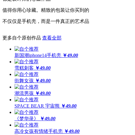
高于摄像头及屏幕钢化膜
值得你用心珍藏。精致的包装让你买到的
经得起撞击，受得起刮擦
不仅仅是手机壳，而是一件真正的艺术品
更多自个原创作品
查看全部
更还原
全球领先喷绘工艺，100%高精度印刷
新国潮iphone14手机壳
￥
49.00
64位高保真色彩，画面高度还原
雪糕刺客
￥
49.00
街舞女孩
￥
49.00
潮流男孩
￥
49.00
SPACE BEAR 宇宙熊
￥
49.00
《梦华录》
￥
49.00
高冷女孩有情绪手机壳
￥
49.00