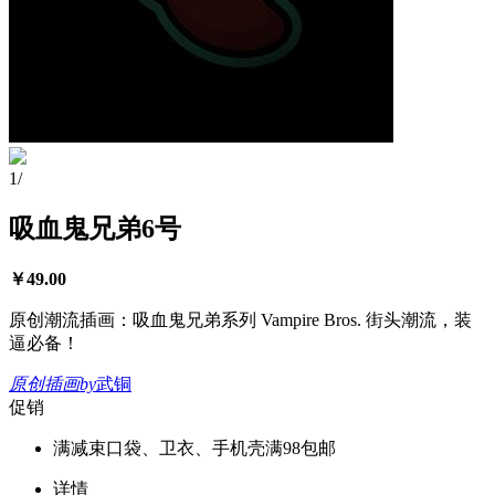
1
/
吸血鬼兄弟6号
￥
49.00
原创潮流插画：吸血鬼兄弟系列 Vampire Bros. 街头潮流，装
逼必备！
原创插画
by
武铜
促销
满减
束口袋、卫衣、手机壳满98包邮
详情