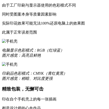
由于工厂印刷与显示器使用的色彩模式不同
同时受图案本身等质量因素影响
实际印花效果可能无法100%还原电脑上的效果图
更合身
此属于正常误差范围
优质液态硅胶材质，一体成型，精准孔位，贴合原机机身设
质感升级，耐刮防撞，加倍防护
电脑显示
色彩模式：RGB（红绿蓝）
图片感觉：高亮且鲜艳
更轻薄
数次改良模具，实现裸机般纤薄手感
印刷品
色彩模式：CMYK（青红黄黑）
图片感觉：稍暗、对比度更强
让你爱不释手的舒适
精致包装，无懈可击
印在自个手机壳上的每一张插画
更保护
都是设计师的心血作品