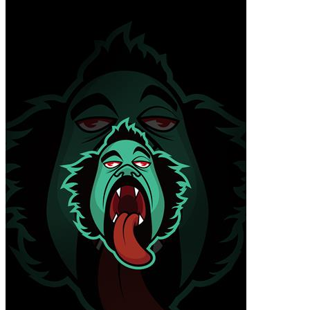
小米12 Pro
iPhone14 Plus
iPhone14 Pro Max
iPhone14 Pro
iPhone14
iPhone15 Plus
iPhone15 Pro Max
iPhone15 Pro
iPhone15
材质
液态硅胶
确定