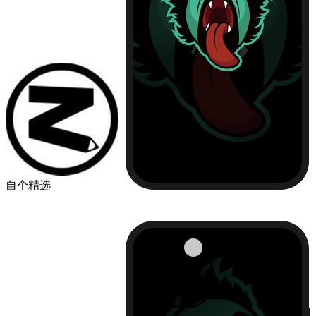
自个精选
￥49.00
品牌
苹果
华为
小米
机型