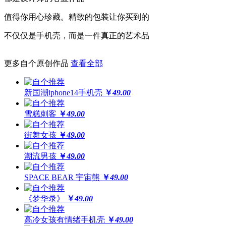
高于摄像头及屏幕钢化膜
值得你用心珍藏。精致的包装让你买到的
经得起撞击，受得起刮擦
不仅仅是手机壳，而是一件真正的艺术品
更多自个原创作品
查看全部
更还原
全球领先喷绘工艺，100%高精度印刷
新国潮iphone14手机壳
￥
49.00
64位高保真色彩，画面高度还原
雪糕刺客
￥
49.00
街舞女孩
￥
49.00
潮流男孩
￥
49.00
SPACE BEAR 宇宙熊
￥
49.00
《梦华录》
￥
49.00
高冷女孩有情绪手机壳
￥
49.00