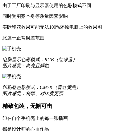
由于工厂印刷与显示器使用的色彩模式不同
同时受图案本身等质量因素影响
实际印花效果可能无法100%还原电脑上的效果图
更合身
此属于正常误差范围
优质液态硅胶材质，一体成型，精准孔位，贴合原机机身设
质感升级，耐刮防撞，加倍防护
电脑显示
色彩模式：RGB（红绿蓝）
图片感觉：高亮且鲜艳
更轻薄
数次改良模具，实现裸机般纤薄手感
印刷品
色彩模式：CMYK（青红黄黑）
图片感觉：稍暗、对比度更强
让你爱不释手的舒适
精致包装，无懈可击
印在自个手机壳上的每一张插画
更保护
都是设计师的心血作品