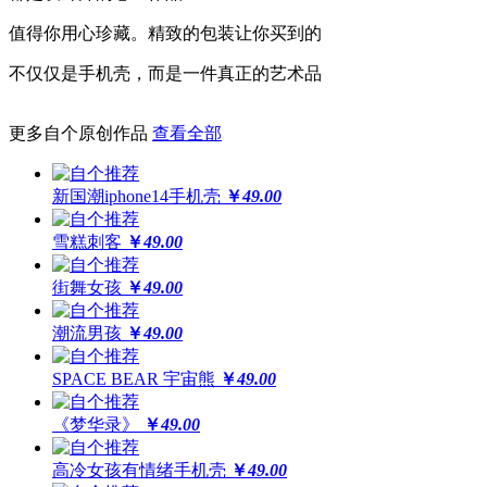
高于摄像头及屏幕钢化膜
值得你用心珍藏。精致的包装让你买到的
经得起撞击，受得起刮擦
不仅仅是手机壳，而是一件真正的艺术品
更多自个原创作品
查看全部
更还原
全球领先喷绘工艺，100%高精度印刷
新国潮iphone14手机壳
￥
49.00
64位高保真色彩，画面高度还原
雪糕刺客
￥
49.00
街舞女孩
￥
49.00
潮流男孩
￥
49.00
SPACE BEAR 宇宙熊
￥
49.00
《梦华录》
￥
49.00
高冷女孩有情绪手机壳
￥
49.00