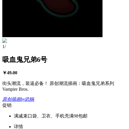
1
/
吸血鬼兄弟6号
￥
49.00
街头潮流，装逼必备！ 原创潮流插画：吸血鬼兄弟系列
Vampire Bros.
原创插画
by
武铜
促销
满减
束口袋、卫衣、手机壳满98包邮
详情