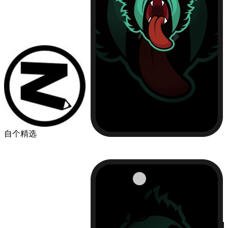
自个精选
￥49.00
品牌
苹果
华为
小米
机型