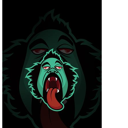
小米12 Pro
iPhone14 Plus
iPhone14 Pro Max
iPhone14 Pro
iPhone14
iPhone15 Plus
iPhone15 Pro Max
iPhone15 Pro
iPhone15
材质
液态硅胶
确定