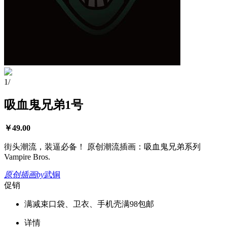
1
/
吸血鬼兄弟1号
￥
49.00
街头潮流，装逼必备！ 原创潮流插画：吸血鬼兄弟系列
Vampire Bros.
原创插画
by
武铜
促销
满减
束口袋、卫衣、手机壳满98包邮
详情