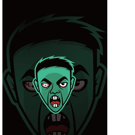
小米12 Pro
iPhone14 Plus
iPhone14 Pro Max
iPhone14 Pro
iPhone14
iPhone15 Plus
iPhone15 Pro Max
iPhone15 Pro
iPhone15
材质
液态硅胶
确定