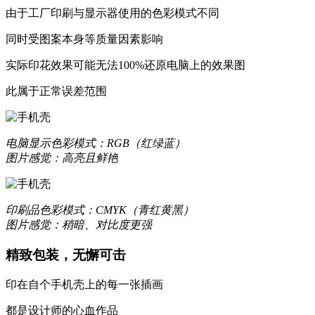
由于工厂印刷与显示器使用的色彩模式不同
同时受图案本身等质量因素影响
实际印花效果可能无法100%还原电脑上的效果图
更合身
此属于正常误差范围
优质液态硅胶材质，一体成型，精准孔位，贴合原机机身设
质感升级，耐刮防撞，加倍防护
电脑显示
色彩模式：RGB（红绿蓝）
图片感觉：高亮且鲜艳
更轻薄
数次改良模具，实现裸机般纤薄手感
印刷品
色彩模式：CMYK（青红黄黑）
图片感觉：稍暗、对比度更强
让你爱不释手的舒适
精致包装，无懈可击
印在自个手机壳上的每一张插画
更保护
都是设计师的心血作品