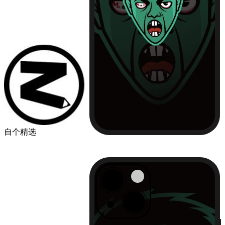
自个精选
￥49.00
品牌
苹果
华为
小米
机型