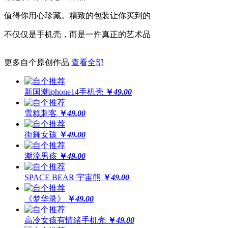
高于摄像头及屏幕钢化膜
值得你用心珍藏。精致的包装让你买到的
经得起撞击，受得起刮擦
不仅仅是手机壳，而是一件真正的艺术品
更多自个原创作品
查看全部
更还原
全球领先喷绘工艺，100%高精度印刷
新国潮iphone14手机壳
￥
49.00
64位高保真色彩，画面高度还原
雪糕刺客
￥
49.00
街舞女孩
￥
49.00
潮流男孩
￥
49.00
SPACE BEAR 宇宙熊
￥
49.00
《梦华录》
￥
49.00
高冷女孩有情绪手机壳
￥
49.00