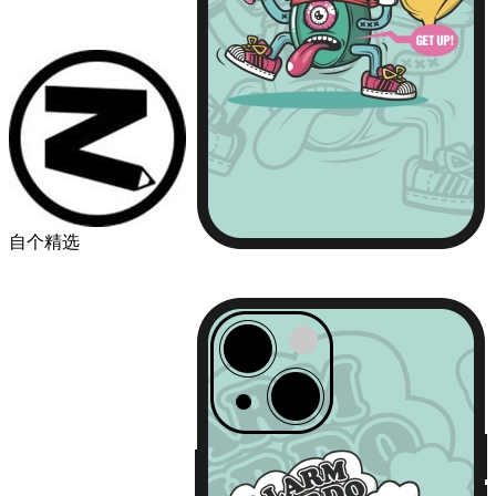
自个精选
￥49.00
品牌
苹果
华为
小米
机型
iPhone13
iPhone13 Pro