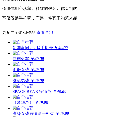
高于摄像头及屏幕钢化膜
值得你用心珍藏。精致的包装让你买到的
经得起撞击，受得起刮擦
不仅仅是手机壳，而是一件真正的艺术品
更多自个原创作品
查看全部
更还原
全球领先喷绘工艺，100%高精度印刷
新国潮iphone14手机壳
￥
49.00
64位高保真色彩，画面高度还原
雪糕刺客
￥
49.00
街舞女孩
￥
49.00
潮流男孩
￥
49.00
SPACE BEAR 宇宙熊
￥
49.00
《梦华录》
￥
49.00
高冷女孩有情绪手机壳
￥
49.00