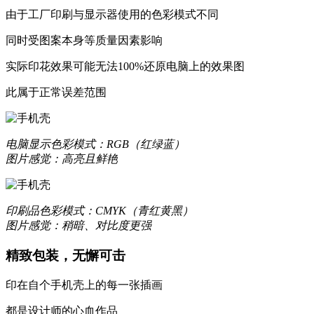
由于工厂印刷与显示器使用的色彩模式不同
同时受图案本身等质量因素影响
实际印花效果可能无法100%还原电脑上的效果图
更合身
此属于正常误差范围
优质液态硅胶材质，一体成型，精准孔位，贴合原机机身设
质感升级，耐刮防撞，加倍防护
电脑显示
色彩模式：RGB（红绿蓝）
图片感觉：高亮且鲜艳
更轻薄
数次改良模具，实现裸机般纤薄手感
印刷品
色彩模式：CMYK（青红黄黑）
图片感觉：稍暗、对比度更强
让你爱不释手的舒适
精致包装，无懈可击
印在自个手机壳上的每一张插画
更保护
都是设计师的心血作品