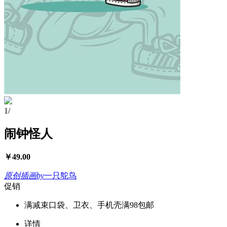
1
/
闹钟怪人
￥
49.00
原创插画
by
一只鸵鸟
促销
满减
束口袋、卫衣、手机壳满98包邮
详情