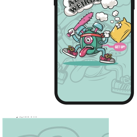
iPhone13 Pro Max
Huawei Mate 40
Huawei Mate 40 PRO
Huawei P30
Huawei P30 Pro
Huawei P40
Huawei P40 Pro
Huawei P50
Huawei P50 Pro
Huawei Mate 30
Huawei Mate 30 Pro
Huawei Nova 7
Huawei Nova 7 Pro
Huawei Nova 8
Huawei Nova 8 Pro
Huawei Nova 9
Huawei Nova 9 Pro
红米 K40
红米 K40 Pro
小米11
小米11 Pro
小米12/12X
小米12 Pro
iPhone14 Plus