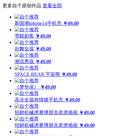
更还原
更多自个原创作品
查看全部
全球领先喷绘工艺，100%高精度印刷
新国潮iphone14手机壳
￥
49.00
64位高保真色彩，画面高度还原
雪糕刺客
￥
49.00
街舞女孩
￥
49.00
潮流男孩
￥
49.00
SPACE BEAR 宇宙熊
￥
49.00
《梦华录》
￥
49.00
高冷女孩有情绪手机壳
￥
49.00
招财机械虎赛博朋克老虎插画
￥
49.00
招财机械虎赛博朋克老虎插画
￥
49.00