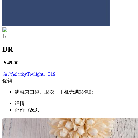
1
/
DR
￥
49.00
原创插画
by
Twilight。319
促销
满减
束口袋、卫衣、手机壳满98包邮
详情
评价
（263）