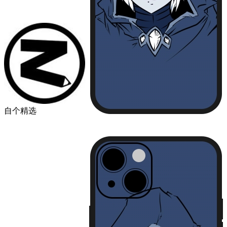
自个精选
￥49.00
品牌
苹果
华为
小米
机型
iPhone13
iPhone13 Pro