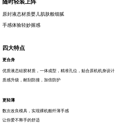
随时轻装上阵
原封液态材质婴儿肌肤般细腻
手感体验轻妙握感
四大特点