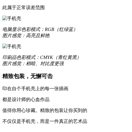
优质液态硅胶材质，一体成型，精准孔位，贴合原机机身设
此属于正常误差范围
质感升级，耐刮防撞，加倍防护
电脑显示
色彩模式：RGB（红绿蓝）
图片感觉：高亮且鲜艳
更轻薄
数次改良模具，实现裸机般纤薄手感
印刷品
色彩模式：CMYK（青红黄黑）
让你爱不释手的舒适
图片感觉：稍暗、对比度更强
精致包装，无懈可击
更保护
印在自个手机壳上的每一张插画
高于摄像头及屏幕钢化膜
都是设计师的心血作品
经得起撞击，受得起刮擦
值得你用心珍藏。精致的包装让你买到的
不仅仅是手机壳，而是一件真正的艺术品