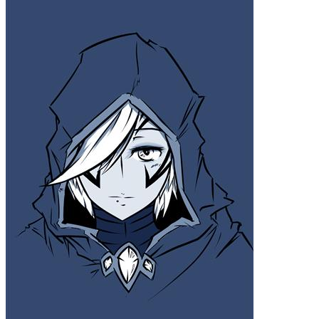
iPhone14 Pro Max
iPhone14 Pro
iPhone14
iPhone15 Plus
iPhone15 Pro Max
iPhone15 Pro
iPhone15
材质
液态硅胶
确定