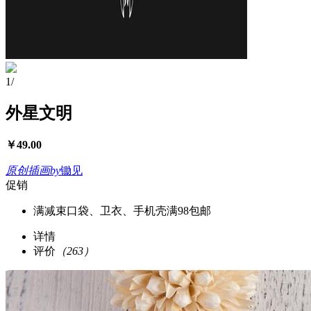
1
/
外星文明
￥
49.00
原创插画
by
锄见
促销
满减
束口袋、卫衣、手机壳满98包邮
详情
评价
（263）