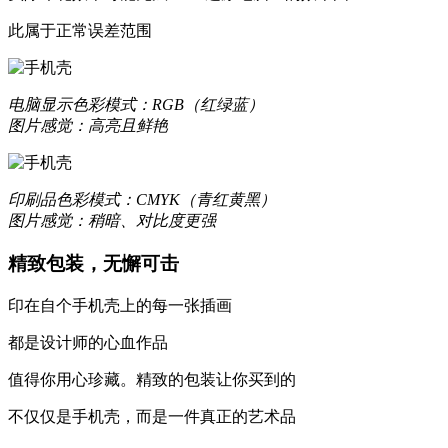
优质液态硅胶材质，一体成型，精准孔位，贴合原机机身设
此属于正常误差范围
质感升级，耐刮防撞，加倍防护
电脑显示
色彩模式：RGB（红绿蓝）
图片感觉：高亮且鲜艳
更轻薄
数次改良模具，实现裸机般纤薄手感
印刷品
色彩模式：CMYK（青红黄黑）
让你爱不释手的舒适
图片感觉：稍暗、对比度更强
精致包装，无懈可击
更保护
印在自个手机壳上的每一张插画
高于摄像头及屏幕钢化膜
都是设计师的心血作品
经得起撞击，受得起刮擦
值得你用心珍藏。精致的包装让你买到的
不仅仅是手机壳，而是一件真正的艺术品