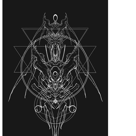
iPhone14 Pro Max
iPhone14 Pro
iPhone14
iPhone15 Plus
iPhone15 Pro Max
iPhone15 Pro
iPhone15
材质
液态硅胶
确定