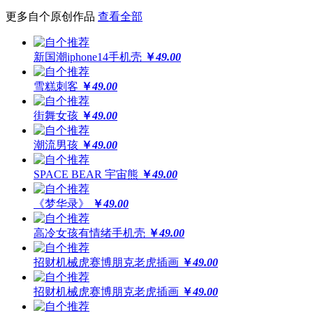
更还原
更多自个原创作品
查看全部
全球领先喷绘工艺，100%高精度印刷
新国潮iphone14手机壳
￥
49.00
64位高保真色彩，画面高度还原
雪糕刺客
￥
49.00
街舞女孩
￥
49.00
潮流男孩
￥
49.00
SPACE BEAR 宇宙熊
￥
49.00
《梦华录》
￥
49.00
高冷女孩有情绪手机壳
￥
49.00
招财机械虎赛博朋克老虎插画
￥
49.00
招财机械虎赛博朋克老虎插画
￥
49.00