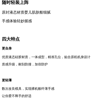
随时轻装上阵
原封液态材质婴儿肌肤般细腻
手感体验轻妙握感
四大特点