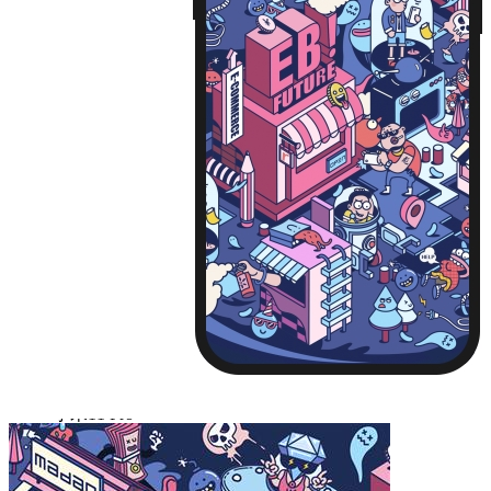
iPhone13 Pro Max
Huawei Mate 40
Huawei Mate 40 PRO
Huawei P30
Huawei P30 Pro
Huawei P40
Huawei P40 Pro
Huawei P50
Huawei P50 Pro
Huawei Mate 30
Huawei Mate 30 Pro
Huawei Nova 7
Huawei Nova 7 Pro
Huawei Nova 8
Huawei Nova 8 Pro
Huawei Nova 9
Huawei Nova 9 Pro
红米 K40
红米 K40 Pro
小米11
小米11 Pro
小米12/12X
小米12 Pro
iPhone14 Plus