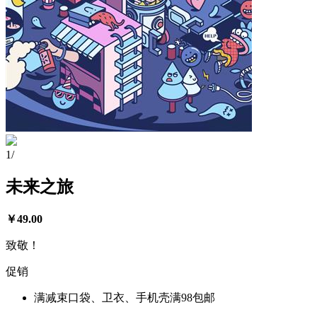
1
/
未来之旅
￥
49.00
致敬！
促销
满减
束口袋、卫衣、手机壳满98包邮