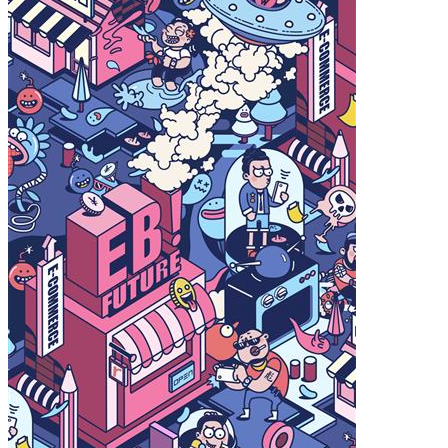
iPhone14 Pro Max
iPhone14 Pro
iPhone14
iPhone15 Plus
iPhone15 Pro Max
iPhone15 Pro
iPhone15
材质
液态硅胶
确定