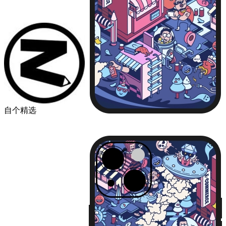
自个精选
￥49.00
品牌
苹果
华为
小米
机型
iPhone13
iPhone13 Pro