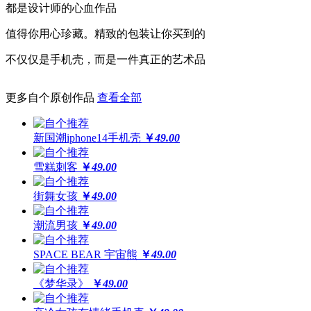
都是设计师的心血作品
高于摄像头及屏幕钢化膜
值得你用心珍藏。精致的包装让你买到的
经得起撞击，受得起刮擦
不仅仅是手机壳，而是一件真正的艺术品
更多自个原创作品
查看全部
更还原
全球领先喷绘工艺，100%高精度印刷
新国潮iphone14手机壳
￥
49.00
64位高保真色彩，画面高度还原
雪糕刺客
￥
49.00
街舞女孩
￥
49.00
潮流男孩
￥
49.00
SPACE BEAR 宇宙熊
￥
49.00
《梦华录》
￥
49.00