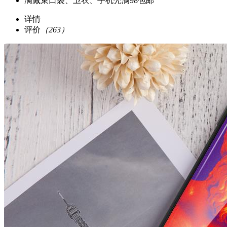
满减
束口袋、卫衣、手机壳满98包邮
详情
评价
（263）