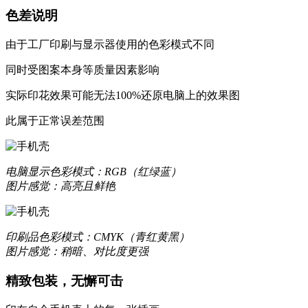
色差说明
由于工厂印刷与显示器使用的色彩模式不同
同时受图案本身等质量因素影响
实际印花效果可能无法100%还原电脑上的效果图
更合身
此属于正常误差范围
优质液态硅胶材质，一体成型，精准孔位，贴合原机机身设
质感升级，耐刮防撞，加倍防护
电脑显示
色彩模式：RGB（红绿蓝）
图片感觉：高亮且鲜艳
更轻薄
印刷品
色彩模式：CMYK（青红黄黑）
数次改良模具，实现裸机般纤薄手感
图片感觉：稍暗、对比度更强
让你爱不释手的舒适
精致包装，无懈可击