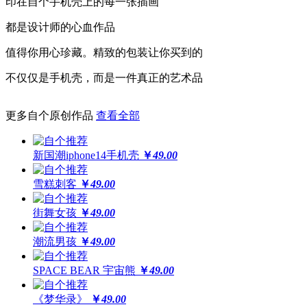
印在自个手机壳上的每一张插画
更保护
都是设计师的心血作品
高于摄像头及屏幕钢化膜
值得你用心珍藏。精致的包装让你买到的
经得起撞击，受得起刮擦
不仅仅是手机壳，而是一件真正的艺术品
更多自个原创作品
查看全部
更还原
全球领先喷绘工艺，100%高精度印刷
新国潮iphone14手机壳
￥
49.00
64位高保真色彩，画面高度还原
雪糕刺客
￥
49.00
街舞女孩
￥
49.00
潮流男孩
￥
49.00
SPACE BEAR 宇宙熊
￥
49.00
《梦华录》
￥
49.00