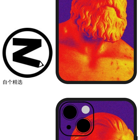
自个精选
￥49.00
品牌
苹果
华为
小米
机型