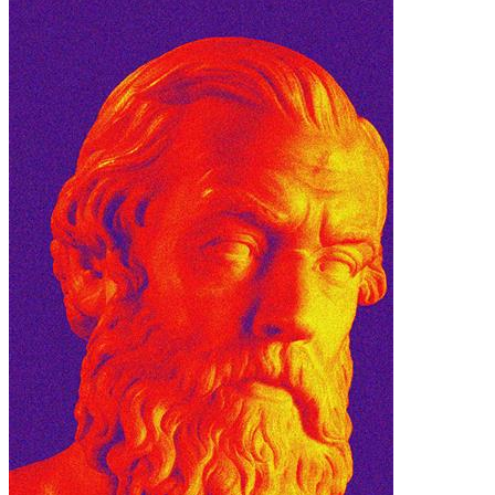
小米12 Pro
iPhone14 Plus
iPhone14 Pro Max
iPhone14 Pro
iPhone14
iPhone15 Plus
iPhone15 Pro Max
iPhone15 Pro
iPhone15
材质
液态硅胶
确定