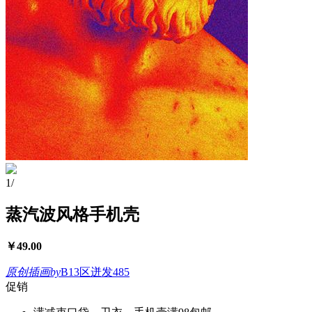
1
/
蒸汽波风格手机壳
￥
49.00
原创插画
by
B13区迸发485
促销