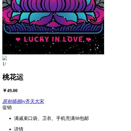
1
/
桃花运
￥
49.00
原创插画
by
齐天大宋
促销
满减
束口袋、卫衣、手机壳满98包邮
详情