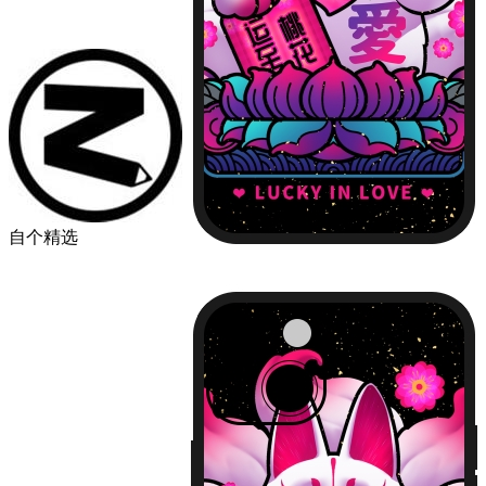
自个精选
￥49.00
品牌
苹果
华为
小米
机型
iPhone13
iPhone13 Pro