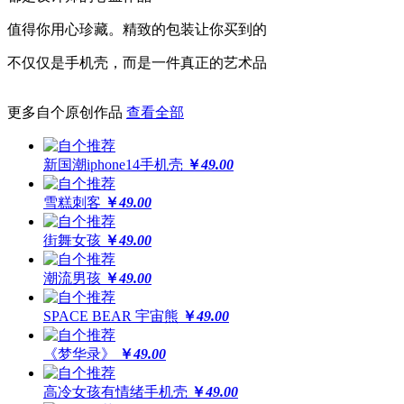
高于摄像头及屏幕钢化膜
值得你用心珍藏。精致的包装让你买到的
经得起撞击，受得起刮擦
不仅仅是手机壳，而是一件真正的艺术品
更多自个原创作品
查看全部
更还原
全球领先喷绘工艺，100%高精度印刷
新国潮iphone14手机壳
￥
49.00
64位高保真色彩，画面高度还原
雪糕刺客
￥
49.00
街舞女孩
￥
49.00
潮流男孩
￥
49.00
SPACE BEAR 宇宙熊
￥
49.00
《梦华录》
￥
49.00
高冷女孩有情绪手机壳
￥
49.00