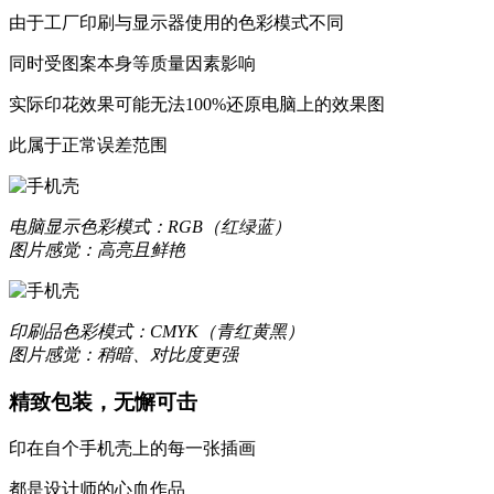
由于工厂印刷与显示器使用的色彩模式不同
同时受图案本身等质量因素影响
实际印花效果可能无法100%还原电脑上的效果图
更合身
此属于正常误差范围
优质液态硅胶材质，一体成型，精准孔位，贴合原机机身设
质感升级，耐刮防撞，加倍防护
电脑显示
色彩模式：RGB（红绿蓝）
图片感觉：高亮且鲜艳
更轻薄
数次改良模具，实现裸机般纤薄手感
印刷品
色彩模式：CMYK（青红黄黑）
图片感觉：稍暗、对比度更强
让你爱不释手的舒适
精致包装，无懈可击
印在自个手机壳上的每一张插画
更保护
都是设计师的心血作品