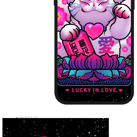
iPhone13 Pro Max
Huawei Mate 40
Huawei Mate 40 PRO
Huawei P30
Huawei P30 Pro
Huawei P40
Huawei P40 Pro
Huawei P50
Huawei P50 Pro
Huawei Mate 30
Huawei Mate 30 Pro
Huawei Nova 7
Huawei Nova 7 Pro
Huawei Nova 8
Huawei Nova 8 Pro
Huawei Nova 9
Huawei Nova 9 Pro
红米 K40
红米 K40 Pro
小米11
小米11 Pro
小米12/12X
小米12 Pro
iPhone14 Plus