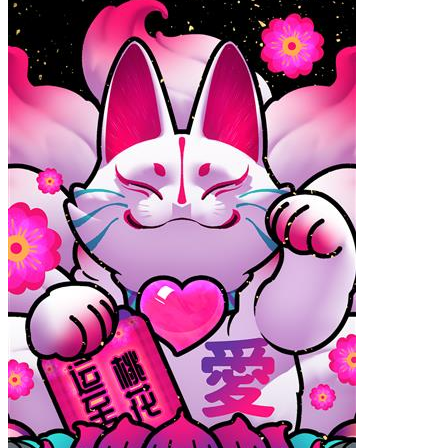
iPhone14 Pro Max
iPhone14 Pro
iPhone14
iPhone15 Plus
iPhone15 Pro Max
iPhone15 Pro
iPhone15
材质
液态硅胶
确定