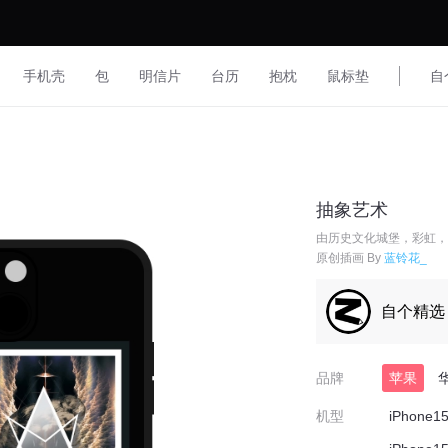
手机壳
包
明信片
台历
抱枕
鼠标垫
自
抽象艺术
由历史文化城堡，彩虹，
原创插画 By
蓝铃花_
自个精选
品牌
苹果
机型
iPhone1