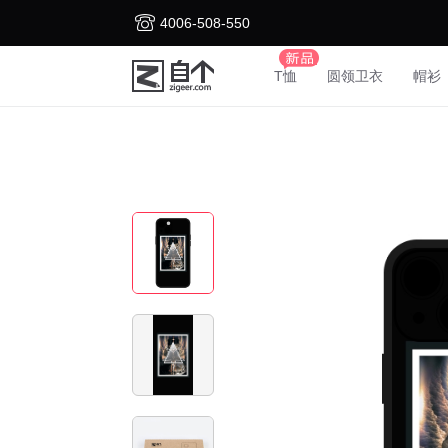
4006-508-550
T恤
圆领卫衣
帽衫