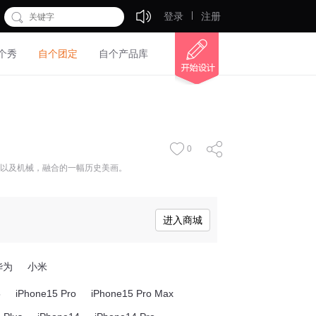
登录
注册
个秀
自个团定
自个产品库
0
以及机械，融合的一幅历史美画。
进入商城
华为
小米
5
iPhone15 Pro
iPhone15 Pro Max