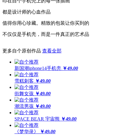
印在自个手机壳上的每一张插画
更保护
都是设计师的心血作品
高于摄像头及屏幕钢化膜
值得你用心珍藏。精致的包装让你买到的
经得起撞击，受得起刮擦
不仅仅是手机壳，而是一件真正的艺术品
更多自个原创作品
查看全部
更还原
全球领先喷绘工艺，100%高精度印刷
新国潮iphone14手机壳
￥
49.00
64位高保真色彩，画面高度还原
雪糕刺客
￥
49.00
街舞女孩
￥
49.00
潮流男孩
￥
49.00
SPACE BEAR 宇宙熊
￥
49.00
《梦华录》
￥
49.00