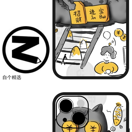
自个精选
￥49.00
品牌
苹果
华为
小米
机型