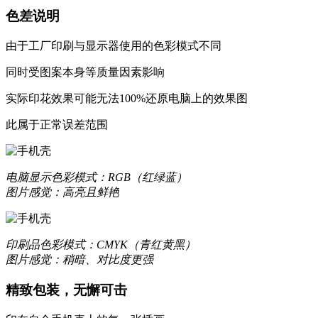
色差说明
由于工厂印刷与显示器使用的色彩模式不同
同时受图案本身等质量因素影响
实际印花效果可能无法100%还原电脑上的效果图
更合身
此属于正常误差范围
优质液态硅胶材质，一体成型，精准孔位，贴合原机机身设
质感升级，耐刮防撞，加倍防护
电脑显示
色彩模式：RGB（红绿蓝）
图片感觉：高亮且鲜艳
更轻薄
印刷品
色彩模式：CMYK（青红黄黑）
数次改良模具，实现裸机般纤薄手感
图片感觉：稍暗、对比度更强
让你爱不释手的舒适
精致包装，无懈可击