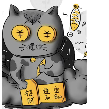
小米12 Pro
iPhone14 Plus
iPhone14 Pro Max
iPhone14 Pro
iPhone14
iPhone15 Plus
iPhone15 Pro Max
iPhone15 Pro
iPhone15
材质
液态硅胶
确定