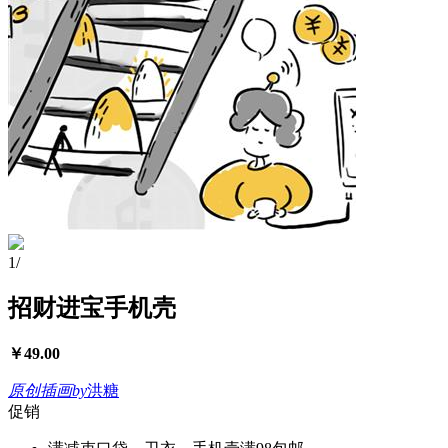
1
/
招财进宝手机壳
￥
49.00
原创插画
by
洪糖
促销