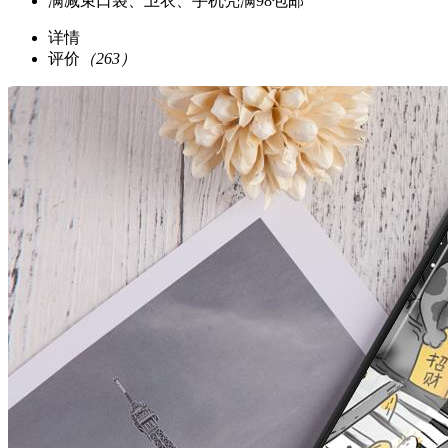
满减
束口袋、卫衣、手机壳满98包邮
详情
评价
（263）