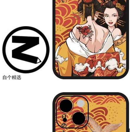
自个精选
￥49.00
品牌
苹果
华为
小米
机型