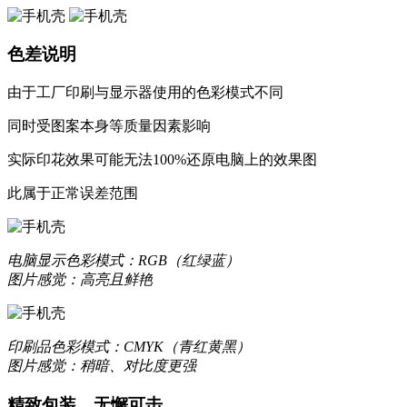
色差说明
由于工厂印刷与显示器使用的色彩模式不同
同时受图案本身等质量因素影响
实际印花效果可能无法100%还原电脑上的效果图
更合身
此属于正常误差范围
优质液态硅胶材质，一体成型，精准孔位，贴合原机机身设
质感升级，耐刮防撞，加倍防护
电脑显示
色彩模式：RGB（红绿蓝）
图片感觉：高亮且鲜艳
更轻薄
印刷品
色彩模式：CMYK（青红黄黑）
数次改良模具，实现裸机般纤薄手感
图片感觉：稍暗、对比度更强
让你爱不释手的舒适
精致包装，无懈可击