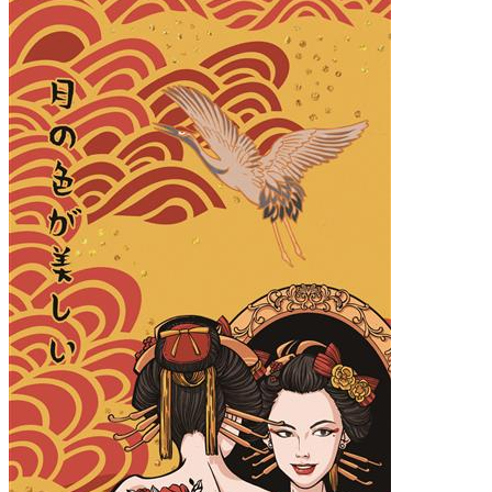
小米12 Pro
iPhone14 Plus
iPhone14 Pro Max
iPhone14 Pro
iPhone14
iPhone15 Plus
iPhone15 Pro Max
iPhone15 Pro
iPhone15
材质
液态硅胶
确定