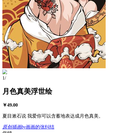
1
/
月色真美浮世绘
￥
49.00
夏目漱石说 我爱你可以含蓄地表达成月色真美。
原创插画
by
画画的张纠结