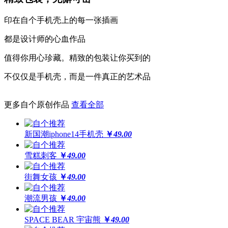
印在自个手机壳上的每一张插画
更保护
都是设计师的心血作品
高于摄像头及屏幕钢化膜
值得你用心珍藏。精致的包装让你买到的
经得起撞击，受得起刮擦
不仅仅是手机壳，而是一件真正的艺术品
更多自个原创作品
查看全部
更还原
新国潮iphone14手机壳
￥
49.00
全球领先喷绘工艺，100%高精度印刷
64位高保真色彩，画面高度还原
雪糕刺客
￥
49.00
街舞女孩
￥
49.00
潮流男孩
￥
49.00
SPACE BEAR 宇宙熊
￥
49.00