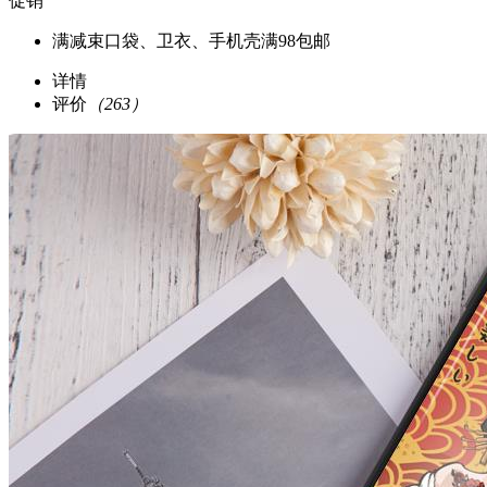
促销
满减
束口袋、卫衣、手机壳满98包邮
详情
评价
（263）