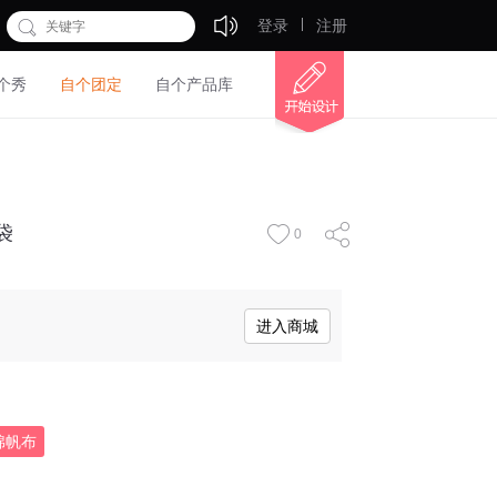
登录
注册
个秀
自个团定
自个产品库
袋
0
进入商城
棉帆布