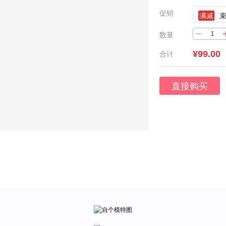
促销
满减
数量
¥99.00
合计
直接购买