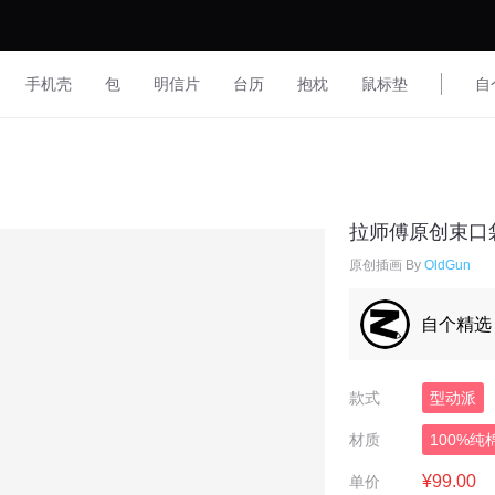
手机壳
包
明信片
台历
抱枕
鼠标垫
自
拉师傅原创束口
原创插画 By
OldGun
自个精选
款式
型动派
材质
100%纯
¥99.00
单价