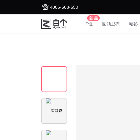
4006-508-550
T恤
圆领卫衣
帽衫