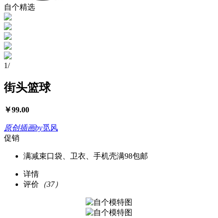
自个精选
1
/
街头篮球
￥
99.00
原创插画
by
觅风
促销
满减
束口袋、卫衣、手机壳满98包邮
详情
评价
（37）