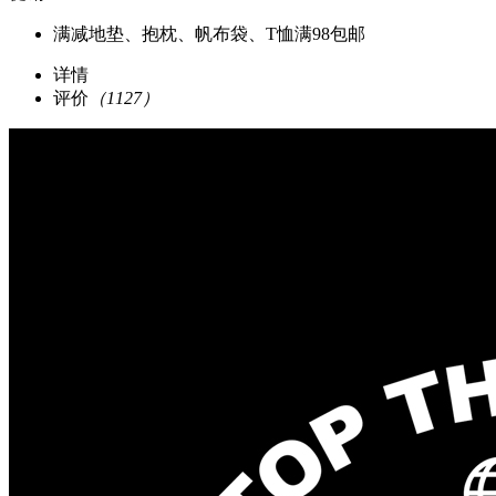
满减
地垫、抱枕、帆布袋、T恤满98包邮
详情
评价
（1127）