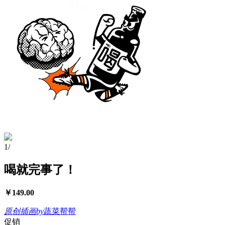
1
/
喝就完事了！
￥
149.00
原创插画
by
蔬菜帮帮
促销