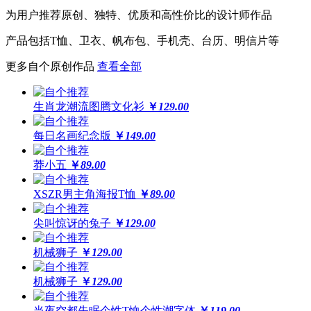
为用户推荐原创、独特、优质和高性价比的设计师作品
产品包括T恤、卫衣、帆布包、手机壳、台历、明信片等
更多自个原创作品
查看全部
生肖龙潮流图腾文化衫
￥
129.00
每日名画纪念版
￥
149.00
莽小五
￥
89.00
XSZR男主角海报T恤
￥
89.00
尖叫惊讶的兔子
￥
129.00
机械狮子
￥
129.00
机械狮子
￥
129.00
当夜空都失眠个性T恤个性潮字体
￥
119.00