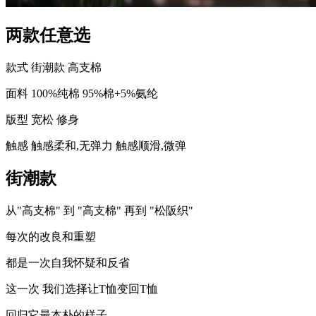
两款任意选
款式
街潮款
高支棉
面料
100%纯棉
95%棉+5%氨纶
版型
宽松
修身
触感
触感柔和,无弹力
触感顺滑,微弹
街潮款
从"高支棉" 到 "高支棉" 再到 "松阪织"
每次的改良和重塑
都是一次自我怀疑和反省
这一次 我们选择让T恤变回T恤
回归它最本朴的样子