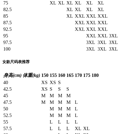
75
XL
XL
XL
XL
XL
XL
82.5
XL
XL
XL
XL
85
XL
XXL
XXL
XXL
87.5
XXL
XXL
XXL
92.5
XXL
XXL
XXL
95
XXL
XXL
3XL
97.5
3XL
3XL
3XL
100
3XL
3XL
3XL
女款尺码表推荐
身高(cm)
体重(kg)
150
155
160
165
170
175
180
40
XS
XS
S
42.5
XS
S
S
S
45
M
M
M
M
47.5
M
M
M
M
L
50
M
M
M
L
52.5
M
M
M
L
55
L
L
L
L
57.5
L
L
L
XL
XL