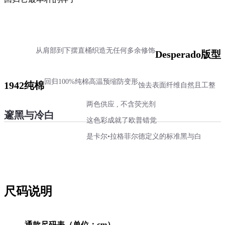
从肩部到下摆直桶织造
无任何多余修饰
Desperado版型
回归100%纯棉
高温预缩防变形
1942纯棉
蚀去表面纤维
自然且工整
两色供应 , 不含荧光剂
邃黑与冷白
这色彩成就了欧普错觉
是卡尔•拉格菲尔德定义的标准黑与白
尺码说明
通款尺码表（单位：cm）