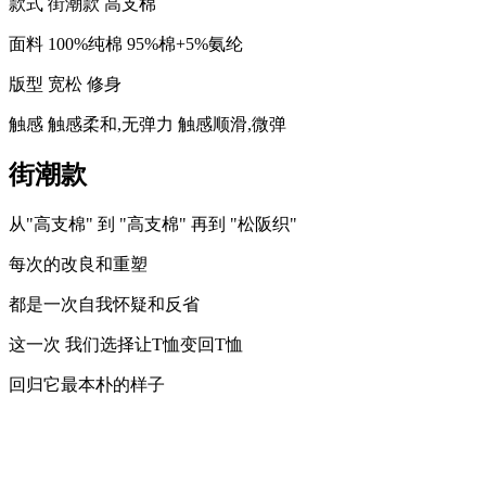
款式
街潮款
高支棉
面料
100%纯棉
95%棉+5%氨纶
版型
宽松
修身
触感
触感柔和,无弹力
触感顺滑,微弹
街潮款
从"高支棉" 到 "高支棉" 再到 "松阪织"
每次的改良和重塑
都是一次自我怀疑和反省
这一次 我们选择让T恤变回T恤
回归它最本朴的样子