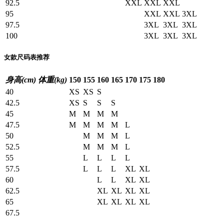
92.5
XXL
XXL
XXL
95
XXL
XXL
3XL
97.5
3XL
3XL
3XL
100
3XL
3XL
3XL
女款尺码表推荐
身高(cm)
体重(kg)
150
155
160
165
170
175
180
40
XS
XS
S
42.5
XS
S
S
S
45
M
M
M
M
47.5
M
M
M
M
L
50
M
M
M
L
52.5
M
M
M
L
55
L
L
L
L
57.5
L
L
L
XL
XL
60
L
L
XL
XL
62.5
XL
XL
XL
XL
65
XL
XL
XL
XL
67.5