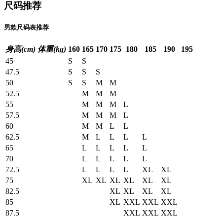
尺码推荐
男款尺码表推荐
身高(cm)
体重(kg)
160
165
170
175
180
185
190
195
45
S
S
47.5
S
S
S
50
S
S
M
M
52.5
M
M
M
55
M
M
M
L
57.5
M
M
M
L
60
M
M
L
L
62.5
M
L
L
L
L
65
L
L
L
L
L
70
L
L
L
L
L
72.5
L
L
L
L
XL
XL
75
XL
XL
XL
XL
XL
XL
82.5
XL
XL
XL
XL
85
XL
XXL
XXL
XXL
87.5
XXL
XXL
XXL