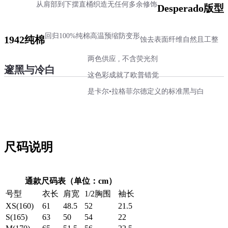
从肩部到下摆直桶织造
无任何多余修饰
Desperado版型
回归100%纯棉
高温预缩防变形
1942纯棉
蚀去表面纤维
自然且工整
两色供应 , 不含荧光剂
邃黑与冷白
这色彩成就了欧普错觉
是卡尔•拉格菲尔德定义的标准黑与白
尺码说明
通款尺码表（单位：cm）
号型
衣长
肩宽
1/2胸围
袖长
XS(160)
61
48.5
52
21.5
S(165)
63
50
54
22