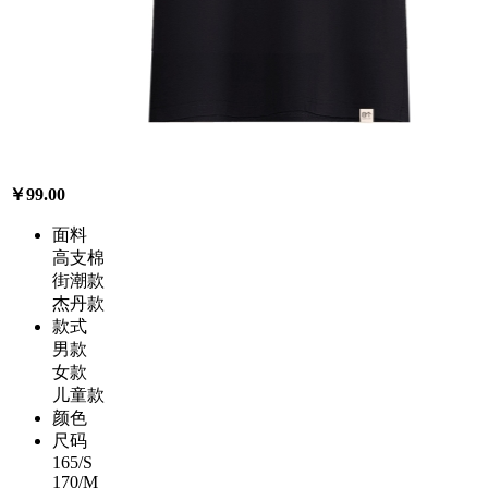
￥99.00
面料
高支棉
街潮款
杰丹款
款式
男款
女款
儿童款
颜色
尺码
165/S
170/M