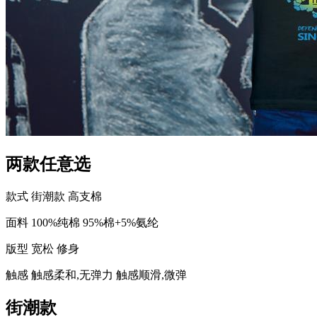
两款任意选
款式
街潮款
高支棉
面料
100%纯棉
95%棉+5%氨纶
版型
宽松
修身
触感
触感柔和,无弹力
触感顺滑,微弹
街潮款