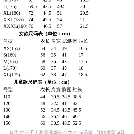
L(175)
69.5
43.5
49.5
20
XL(180)
72
44.5
51
20.5
XXL(185)
74
45.5
54
21
XXXL(190)
76
46.5
57
21.5
女款尺码表（单位：cm）
号型
衣长
肩宽
1/2胸围
袖长
XS(155)
54
34
39
16.5
S(160)
56
35
41
17
M(165)
58
36
43
17.5
L(170)
60
37
45
18
XL(175)
62
38
47
18.5
儿童款尺码表（单位：cm）
号型
衣长
肩宽
胸围
袖长
110
44
30.5
38.5
38.5
120
48
32.5
41
42
130
52
34.5
43.5
45.5
140
56
36.5
46
49
150
60
38.5
48.5
52.5
备注:由于手工测量误差会存在±2cm误差 , 并非质量问题