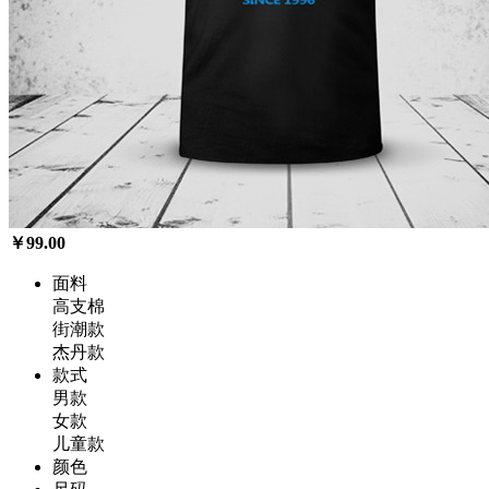
￥99.00
面料
高支棉
街潮款
杰丹款
款式
男款
女款
儿童款
颜色