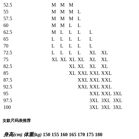
52.5
M
M
M
55
M
M
M
L
57.5
M
M
M
L
60
M
M
L
L
62.5
M
L
L
L
L
65
L
L
L
L
L
70
L
L
L
L
L
72.5
L
L
L
L
XL
XL
75
XL
XL
XL
XL
XL
XL
82.5
XL
XL
XL
XL
85
XL
XXL
XXL
XXL
87.5
XXL
XXL
XXL
92.5
XXL
XXL
XXL
95
XXL
XXL
3XL
97.5
3XL
3XL
3XL
100
3XL
3XL
3XL
女款尺码表推荐
身高(cm)
体重(kg)
150
155
160
165
170
175
180