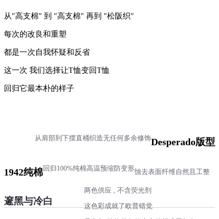
从"高支棉" 到 "高支棉" 再到 "松阪织"
每次的改良和重塑
都是一次自我怀疑和反省
这一次 我们选择让T恤变回T恤
回归它最本朴的样子
从肩部到下摆直桶织造
无任何多余修饰
Desperado版型
回归100%纯棉
高温预缩防变形
1942纯棉
蚀去表面纤维
自然且工整
两色供应 , 不含荧光剂
邃黑与冷白
这色彩成就了欧普错觉