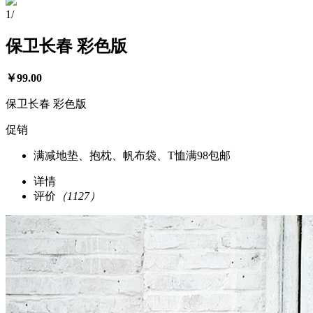
1
/
保卫长春 彩色版
￥
99.00
保卫长春 彩色版
促销
满减
地垫、抱枕、帆布袋、T恤满98包邮
详情
评价
（1127）