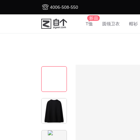
4006-508-550
T恤
圆领卫衣
帽衫