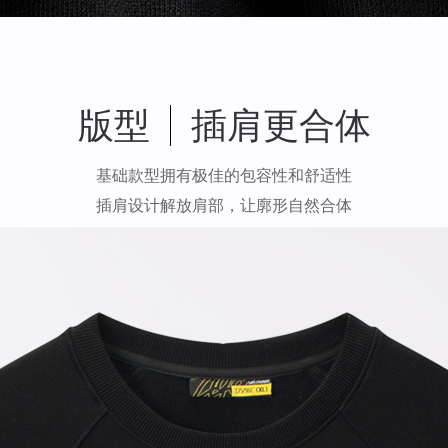
版型
插肩更合体
基础款型拥有极佳的包容性和舒适性
插肩设计解放肩部，让廓形自然合体