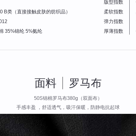
版型指数
2010 B类（直接接触皮肤的纺织品）
柔软指数
012
弹力指数
棉 35%锦纶 5%氨纶
厚薄指数
面料
罗马布
50S锦棉罗马布380g（双面布）
手感丰盈 ，舒适透气，吸汗保暖，防静电抗起球