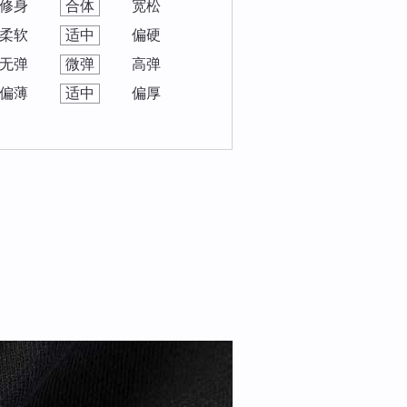
修身
合体
宽松
柔软
适中
偏硬
无弹
微弹
高弹
偏薄
适中
偏厚