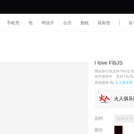
手机壳
包
明信片
台历
抱枕
鼠标垫
自
I love FibJS
用实际行动支持 FibJS
持开源软件，支持 FibJ
原创插画 By
火人俱乐部
火人俱乐
面料
圆领休闲
颜色