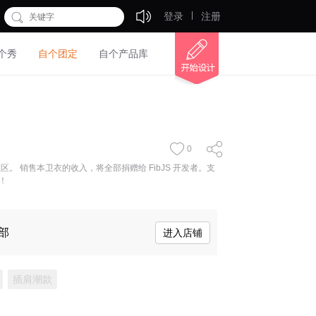
登录
注册
个秀
自个团定
自个产品库
0
 社区。 销售本卫衣的收入，将全部捐赠给 FibJS 开发者。支
S！
部
进入店铺
插肩潮款