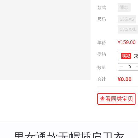
款式
通款
尺码
155/XS
180/XXL
¥159.00
单价
促销
满减
数量
¥0.00
合计
查看同类宝贝
男女通款无帽插肩卫衣