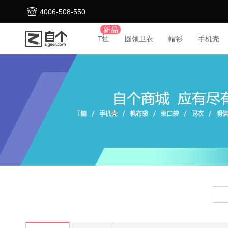
4006-508-550
T恤
圆领卫衣
帽衫
手机壳