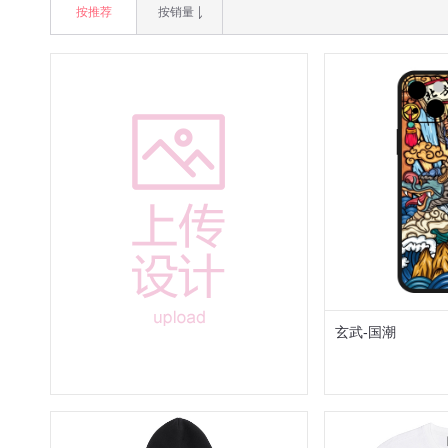
按推荐
按销量
玄武-国潮