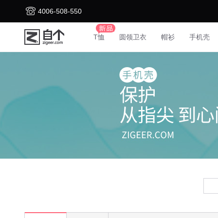
4006-508-550
T恤
圆领卫衣
帽衫
手机壳