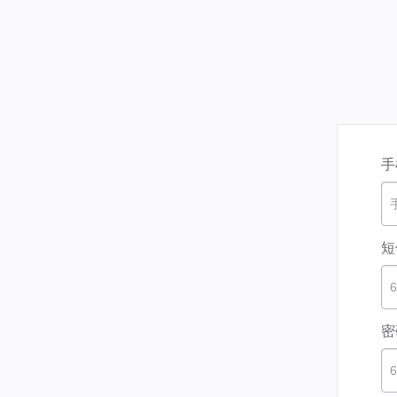
手
短
密