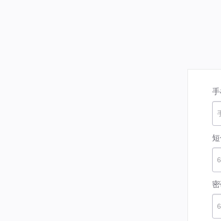
手
短
密