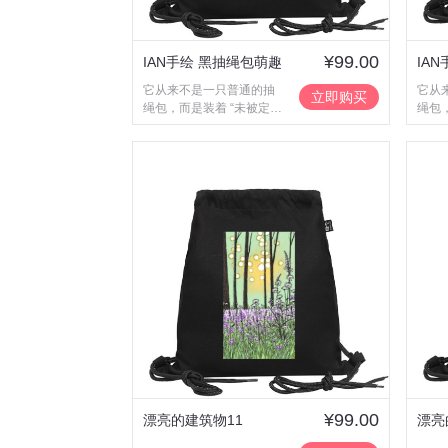
¥99.00
IAN手绘 黑抽绳包萌趣
IA
它从来不是一只普通的抽
它从
插画款
插画
立即购买
绳包，而是装着 “未被定义
绳包
的美好”—— 对爸爸妈妈，
的美
是我们小朋友成长的珍贵
是我
印记；对哥哥姐姐，是永
印记
远值得怀念的小时候。
远值
¥99.00
漂亮的建筑物11
漂亮