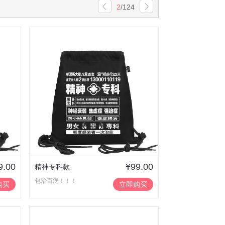
2
/
124
9.00
¥99.00
精神专科款
包治百病！！！
购买
立即购买