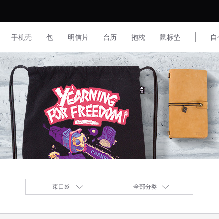
手机壳
包
明信片
台历
抱枕
鼠标垫
自
束口袋
全部分类