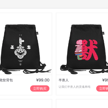
¥99.00
¥9
龙纹背包
半兽人
让我们半兽人的灵魂单纯
立即购买
立即