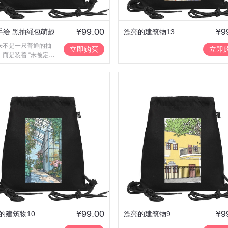
¥99.00
¥9
N手绘 黑抽绳包萌趣
漂亮的建筑物13
来不是一只普通的抽
款
立即购买
立即
，而是装着 “未被定义
好”—— 对爸爸妈妈，
们小朋友成长的珍贵
；对哥哥姐姐，是永
得怀念的小时候。
¥99.00
¥9
的建筑物10
漂亮的建筑物9