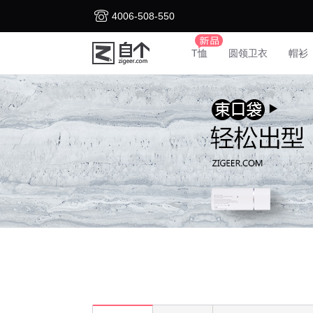
4006-508-550
T恤
圆领卫衣
帽衫