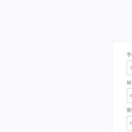
手
短
密